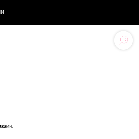
ИИ
вками.