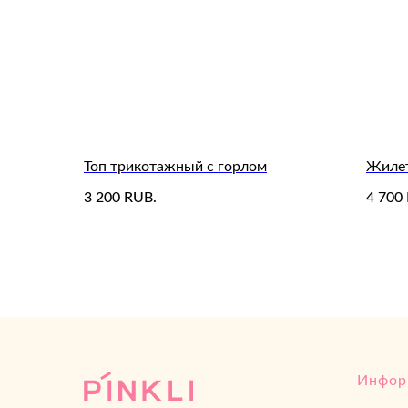
Топ трикотажный c горлом
Жилет
3 200
4 700
RUB.
Инфор