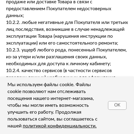
продаже или доставке Товара в связи с
предоставлением Покупателем недостоверных
данных;
10.2.2. любые негативные для Покупателя или третьих
лиц последствия, возникшие в случае ненадлежащей
эксплуатации Товара (нарушения инструкции по
эксплуатации) или его самостоятельного ремонта;
10.2.3. ущерб любого рода, понесенный Покупателем,
из-за утери и/или разглашения своих данных,
необходимых для доступа к личному кабинету;
10.2.4. качество сервисов (в частности сервисов
передачи данных) необходимых для оформления
Заказа.
Мы используем файлы cookie. Файлы
10.3. Стороны освобождаются от ответственности за
cookie позволяют нам отслеживать
неисполнение или ненадлежащее исполнение
посещения нашего интернет-магазина,
обязательств по Договору на время действия
чтобы мы могли иметь возможность
OK
непреодолимой силы. Под непреодолимой силой
улучшить его работу. Продолжая
понимаются чрезвычайные и непреодолимые при
пользоваться сайтом, вы соглашаетесь с
данных условиях обстоятельства, препятствующие
нашей
политикой конфиденциальности.
исполнению своих обязательств Сторонами по