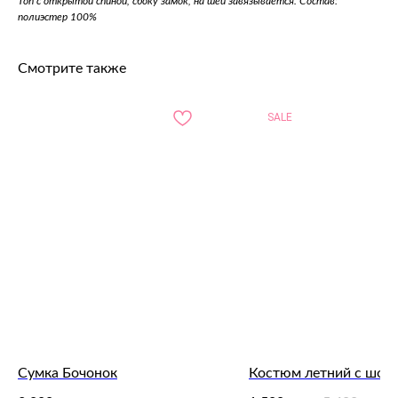
Топ с открытой спиной, сбоку замок, на шеи завязывается. Состав:
полиэстер 100%
Смотрите также
SALE
Сумка Бочонок
Костюм летний с шор